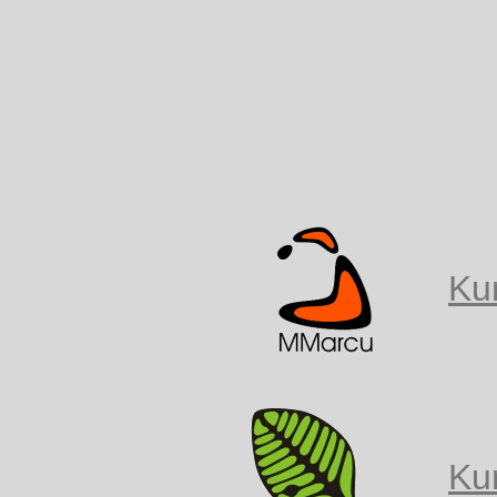
Ku
Ku